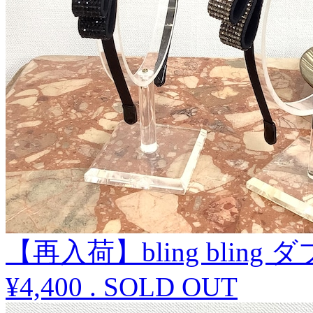
【再入荷】bling bli
¥4,400
.
SOLD OUT