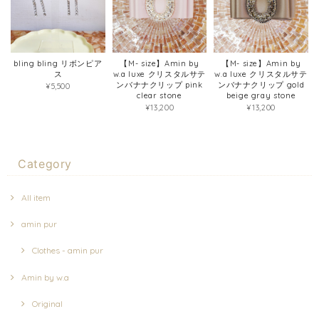
bling bling リボンピア
【M- size】Amin by
【M- size】Amin by
ス
w.a luxe クリスタルサテ
w.a luxe クリスタルサテ
ンバナナクリップ pink
ンバナナクリップ gold
¥5,500
clear stone
beige gray stone
¥13,200
¥13,200
Category
All item
amin pur
Clothes - amin pur
Amin by w.a
Original