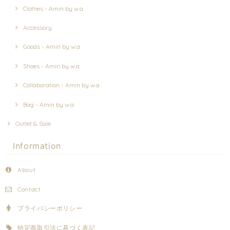
Clothes - Amin by w.a
Accessory
Goods - Amin by w.a
Shoes - Amin by w.a
Collaboration - Amin by w.a
Bag - Amin by w.a
Outlet & Sale
Information
About
Contact
プライバシーポリシー
特定商取引法に基づく表記