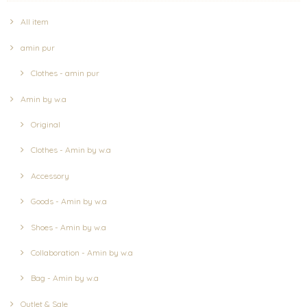
All item
amin pur
Clothes - amin pur
Amin by w.a
Original
Clothes - Amin by w.a
Accessory
Goods - Amin by w.a
Shoes - Amin by w.a
Collaboration - Amin by w.a
Bag - Amin by w.a
Outlet & Sale