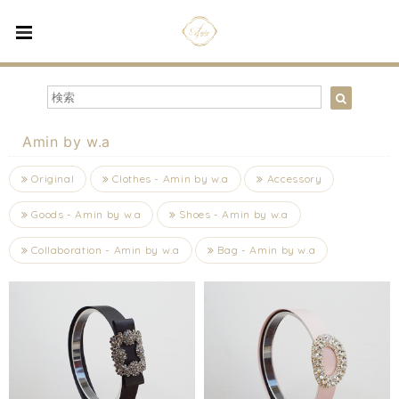
Amin by w.a
Original
Clothes - Amin by w.a
Accessory
Goods - Amin by w.a
Shoes - Amin by w.a
Collaboration - Amin by w.a
Bag - Amin by w.a