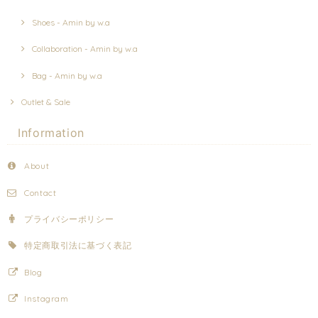
Shoes - Amin by w.a
Collaboration - Amin by w.a
Bag - Amin by w.a
Outlet & Sale
Information
About
Contact
プライバシーポリシー
特定商取引法に基づく表記
Blog
Instagram