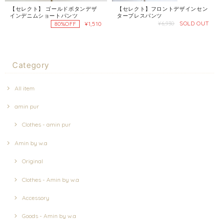
【セレクト】 ゴールドボタンデザ
【セレクト】フロントデザインセン
インデニムショートパンツ
タープレスパンツ
SOLD OUT
¥1,510
¥6,930
80%OFF
Category
All item
amin pur
Clothes - amin pur
Amin by w.a
Original
Clothes - Amin by w.a
Accessory
Goods - Amin by w.a