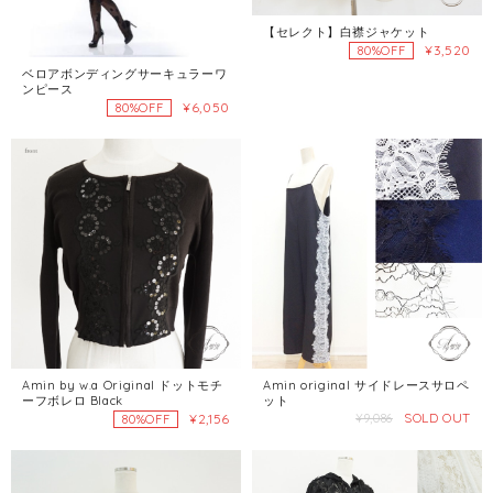
【セレクト】白襟ジャケット
¥3,520
80%OFF
ベロアボンディングサーキュラーワ
ンピース
¥6,050
80%OFF
Amin by w.a Original ドットモチ
Amin original サイドレースサロペ
ーフボレロ Black
ット
SOLD OUT
¥2,156
¥9,086
80%OFF