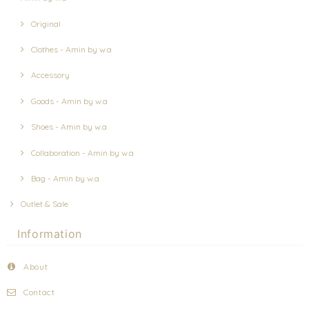
Original
Clothes - Amin by w.a
Accessory
Goods - Amin by w.a
Shoes - Amin by w.a
Collaboration - Amin by w.a
Bag - Amin by w.a
Outlet & Sale
Information
About
Contact