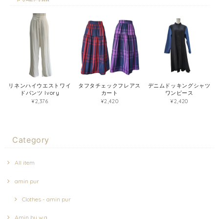
リネンハイウエストワイ
タフタチェックフレアス
デニムドッキングシャツ
ドパンツ Ivory
カート
ワンピース
¥2,376
¥2,420
¥2,420
Category
All item
amin pur
Clothes - amin pur
Amin by w.a