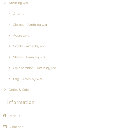
Amin by w.a
Original
Clothes - Amin by w.a
Accessory
Goods - Amin by w.a
Shoes - Amin by w.a
Collaboration - Amin by w.a
Bag - Amin by w.a
Outlet & Sale
Information
About
Contact