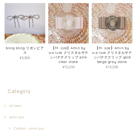
bling bling リボンピア
【M- size】Amin by
【M- size】Amin by
ス
w.a luxe クリスタルサテ
w.a luxe クリスタルサテ
ンバナナクリップ pink
ンバナナクリップ gold
¥5,500
clear stone
beige gray stone
¥13,200
¥13,200
Category
All item
amin pur
Clothes - amin pur