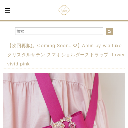
【次回再販は Coming Soon…♡】Amin by w.a luxe
クリスタルサテン スマホショルダーストラップ flower
vivid pink