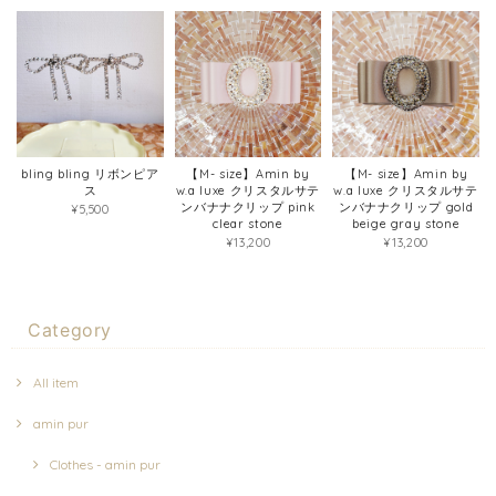
bling bling リボンピア
【M- size】Amin by
【M- size】Amin by
ス
w.a luxe クリスタルサテ
w.a luxe クリスタルサテ
ンバナナクリップ pink
ンバナナクリップ gold
¥5,500
clear stone
beige gray stone
¥13,200
¥13,200
Category
All item
amin pur
Clothes - amin pur