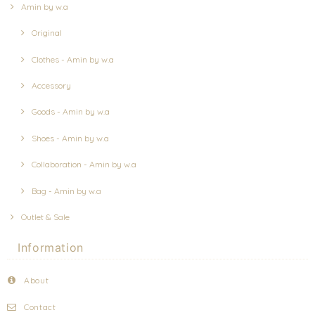
Amin by w.a
Original
Clothes - Amin by w.a
Accessory
Goods - Amin by w.a
Shoes - Amin by w.a
Collaboration - Amin by w.a
Bag - Amin by w.a
Outlet & Sale
Information
About
Contact