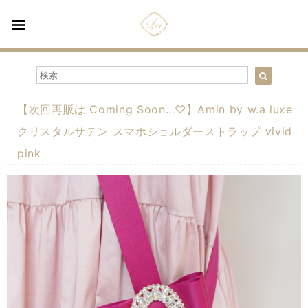
【次回再販は Coming Soon…♡】Amin by w.a luxe
クリスタルサテン スマホショルダーストラップ vivid
pink