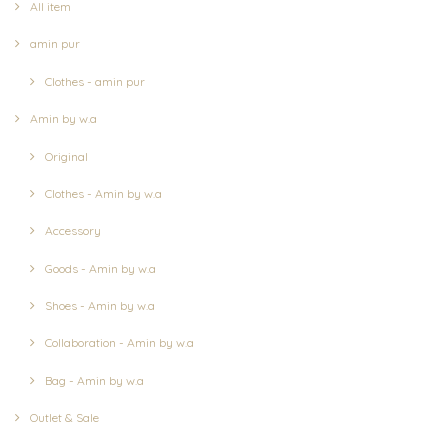
All item
amin pur
Clothes - amin pur
Amin by w.a
Original
Clothes - Amin by w.a
Accessory
Goods - Amin by w.a
Shoes - Amin by w.a
Collaboration - Amin by w.a
Bag - Amin by w.a
Outlet & Sale