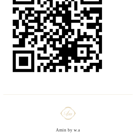
Amin by w.a