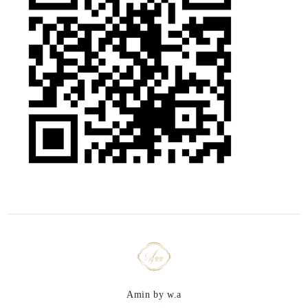
Amin by w.a