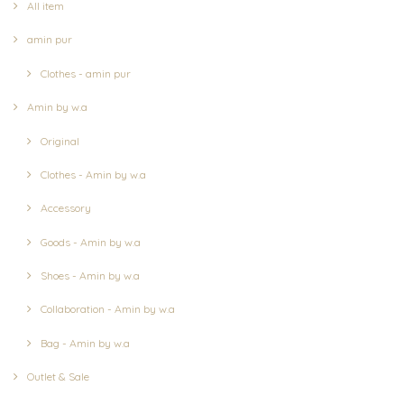
All item
amin pur
Clothes - amin pur
Amin by w.a
Original
Clothes - Amin by w.a
Accessory
Goods - Amin by w.a
Shoes - Amin by w.a
Collaboration - Amin by w.a
Bag - Amin by w.a
Outlet & Sale