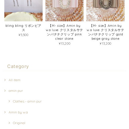
bling bling リボンピア
【M- size】Amin by
【M- size】Amin by
ス
w.a luxe クリスタルサテ
w.a luxe クリスタルサテ
ンバナナクリップ pink
ンバナナクリップ gold
¥5,500
clear stone
beige gray stone
¥13,200
¥13,200
Category
All item
amin pur
Clothes - amin pur
Amin by w.a
Original