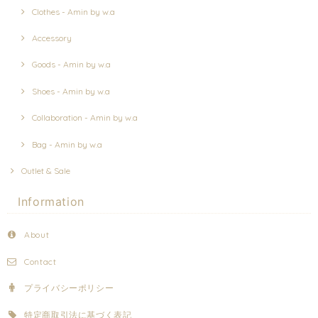
Clothes - Amin by w.a
Accessory
Goods - Amin by w.a
Shoes - Amin by w.a
Collaboration - Amin by w.a
Bag - Amin by w.a
Outlet & Sale
Information
About
Contact
プライバシーポリシー
特定商取引法に基づく表記