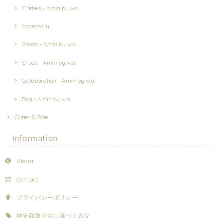
Clothes - Amin by w.a
Accessory
Goods - Amin by w.a
Shoes - Amin by w.a
Collaboration - Amin by w.a
Bag - Amin by w.a
Outlet & Sale
Information
About
Contact
プライバシーポリシー
特定商取引法に基づく表記