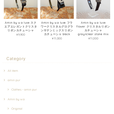
Amin by w.a luxe スク
Amin by w.a luxe フラ
Amin by w.a luxe
エアエレガントクリスタ
ワークリスタルグログラ
flower クリスタルリボン
リボンカチューシャ
ンサテンミックスリボン
カチューシャ
カチューシャ black
gray×clear stone mix
¥9,900
¥11,000
¥11,000
Category
All item
amin pur
Clothes - amin pur
Amin by w.a
Original