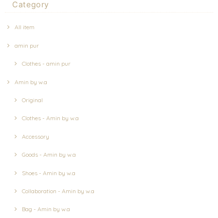
Category
All item
amin pur
Clothes - amin pur
Amin by w.a
Original
Clothes - Amin by w.a
Accessory
Goods - Amin by w.a
Shoes - Amin by w.a
Collaboration - Amin by w.a
Bag - Amin by w.a