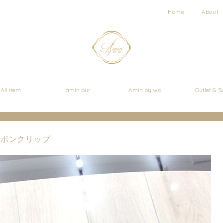
Home
About
All item
amin pur
Amin by w.a
Outlet & S
リボンクリップ