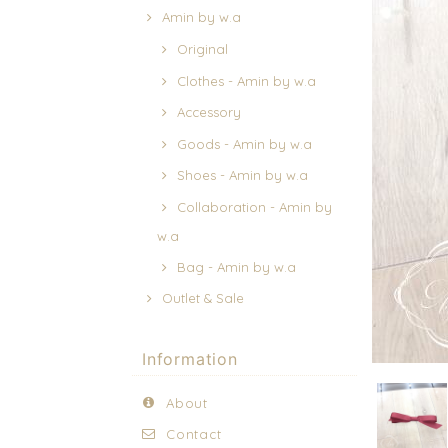
Amin by w.a
Original
Clothes - Amin by w.a
Accessory
Goods - Amin by w.a
Shoes - Amin by w.a
Collaboration - Amin by
w.a
Bag - Amin by w.a
Outlet & Sale
Information
About
Contact