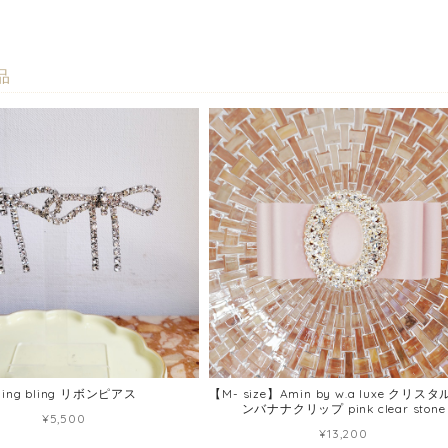
品
ling bling リボンピアス
【M- size】Amin by w.a luxe クリス
ンバナナクリップ pink clear stone
¥5,500
¥13,200