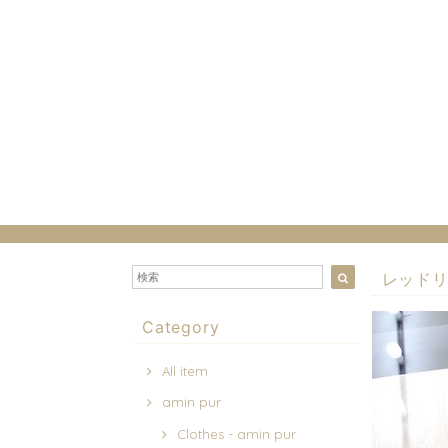
レッド
Category
All item
amin pur
Clothes - amin pur