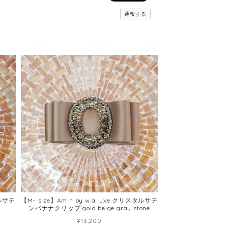
通報する
タルサテ
【M- size】Amin by w.a luxe クリスタルサテ
ンバナナクリップ gold beige gray stone
¥13,200