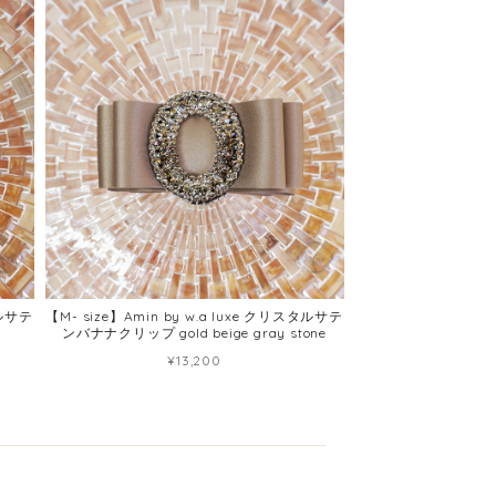
タルサテ
【M- size】Amin by w.a luxe クリスタルサテ
ンバナナクリップ gold beige gray stone
¥13,200