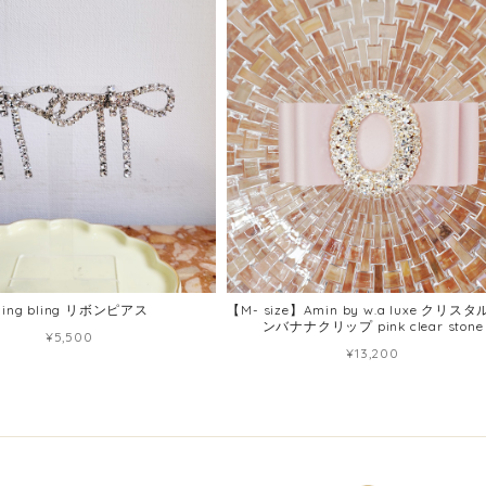
ling bling リボンピアス
【M- size】Amin by w.a luxe クリス
ンバナナクリップ pink clear stone
¥5,500
¥13,200