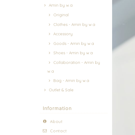
Amin by w.a
Original
Clothes - Amin by w.a
Accessory
Goods - Amin by w.a
Shoes - Amin by w.a
Collaboration - Amin by
w.a
Bag - Amin by w.a
Outlet & Sale
Information
About
Contact