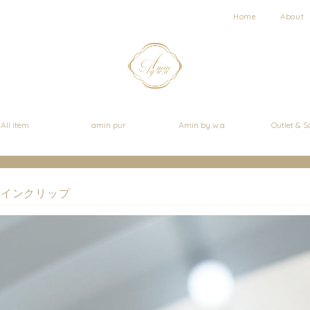
Home
About
All item
amin pur
Amin by w.a
Outlet & S
ラインクリップ