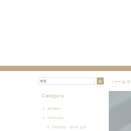
パール
Category
All item
amin pur
Clothes - amin pur