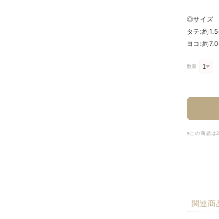
◎サイズ
タテ:約1.5
ヨコ:約7.0
数量
※この商品は
関連商