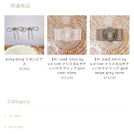
関連商品
bling bling リボンピア
【M- size】Amin by
【M- size】Amin by
ス
w.a luxe クリスタルサテ
w.a luxe クリスタルサテ
ンバナナクリップ pink
ンバナナクリップ gold
¥5,500
clear stone
beige gray stone
¥13,200
¥13,200
Category
All item
amin pur