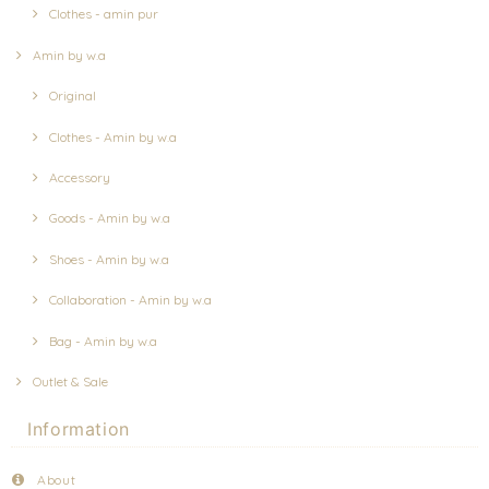
Clothes - amin pur
Amin by w.a
Original
Clothes - Amin by w.a
Accessory
Goods - Amin by w.a
Shoes - Amin by w.a
Collaboration - Amin by w.a
Bag - Amin by w.a
Outlet & Sale
Information
About