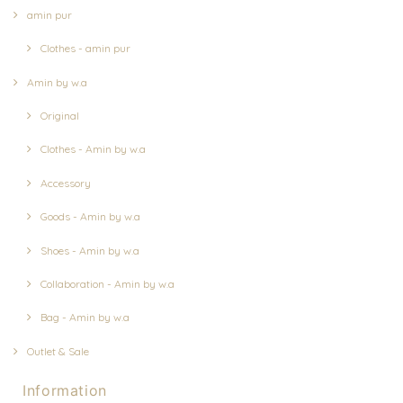
amin pur
Clothes - amin pur
Amin by w.a
Original
Clothes - Amin by w.a
Accessory
Goods - Amin by w.a
Shoes - Amin by w.a
Collaboration - Amin by w.a
Bag - Amin by w.a
Outlet & Sale
Information