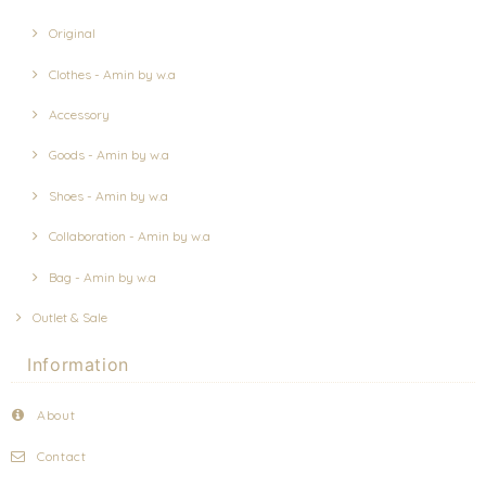
Original
Clothes - Amin by w.a
Accessory
Goods - Amin by w.a
Shoes - Amin by w.a
Collaboration - Amin by w.a
Bag - Amin by w.a
Outlet & Sale
Information
About
Contact