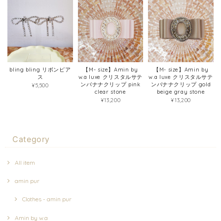
bling bling リボンピア
【M- size】Amin by
【M- size】Amin by
ス
w.a luxe クリスタルサテ
w.a luxe クリスタルサテ
ンバナナクリップ pink
ンバナナクリップ gold
¥5,500
clear stone
beige gray stone
¥13,200
¥13,200
Category
All item
amin pur
Clothes - amin pur
Amin by w.a