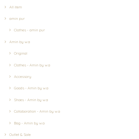
All item
amin pur
Clothes - amin pur
Amin by w.a
Original
Clothes - Amin by w.a
Accessory
Goods - Amin by w.a
Shoes - Amin by w.a
Collaboration - Amin by w.a
Bag - Amin by w.a
Outlet & Sale