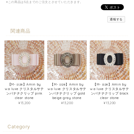
※この商品は5点までのご注文とさせていただきます。
通報する
関連商品
【M- size】Amin by
【M- size】Amin by
【M- size】Amin by
w.a luxe クリスタルサテ
w.a luxe クリスタルサテ
w.a luxe クリスタルサテ
ンバナナクリップ pink
ンバナナクリップ gold
ンバナナクリップ black
clear stone
beige gray stone
clear stone
¥13,200
¥13,200
¥13,200
Category