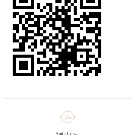
Amin by w.a