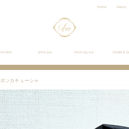
Home
About
All item
amin pur
Amin by w.a
Outlet & S
リボンカチューシャ