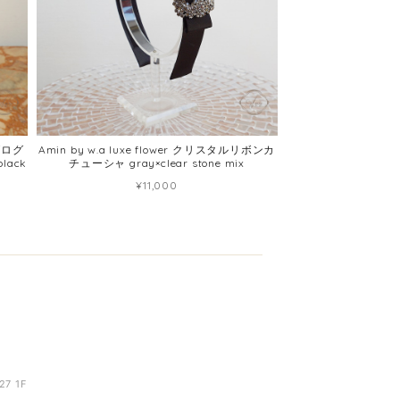
グログ
Amin by w.a luxe flower クリスタルリボンカ
ack
チューシャ gray×clear stone mix
¥11,000
7 1F