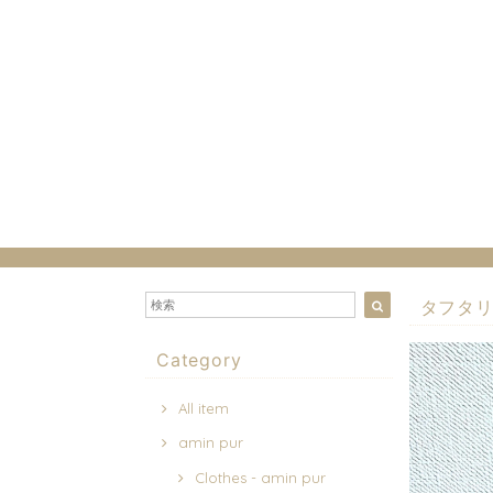
タフタ
Category
All item
amin pur
Clothes - amin pur