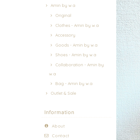
Amin by w.a
Original
Clothes - Amin by w.a
Accessory
Goods - Amin by w.a
Shoes - Amin by w.a
Collaboration - Amin by
w.a
Bag - Amin by w.a
Outlet & Sale
Information
About
Contact