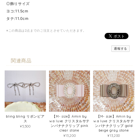
◎飾りサイズ
ヨコ:11.5cm
タテ:11.0cm
※この商品は2点までのご注文とさせていただきます。
通報する
関連商品
bling bling リボンピア
【M- size】Amin by
【M- size】Amin by
ス
w.a luxe クリスタルサテ
w.a luxe クリスタルサテ
ンバナナクリップ pink
ンバナナクリップ gold
¥5,500
clear stone
beige gray stone
¥13,200
¥13,200