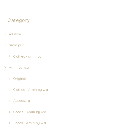
Category
All item
amin pur
Clothes - amin pur
Amin by w.a
Original
Clothes - Amin by w.a
Accessory
Goods - Amin by w.a
Shoes - Amin by w.a