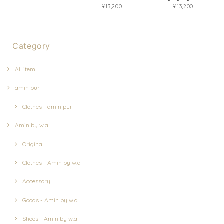
¥13,200
¥13,200
Category
All item
amin pur
Clothes - amin pur
Amin by w.a
Original
Clothes - Amin by w.a
Accessory
Goods - Amin by w.a
Shoes - Amin by w.a