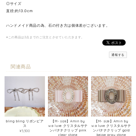
◎サイズ
直径:約13.0cm
ハンドメイド商品の為、石の付き方は個体差がございます。
※この商品は2点までのご注文とさせていただきます。
通報する
関連商品
bling bling リボンピア
【M- size】Amin by
【M- size】Amin by
ス
w.a luxe クリスタルサテ
w.a luxe クリスタルサテ
ンバナナクリップ pink
ンバナナクリップ gold
¥5,500
clear stone
beige gray stone