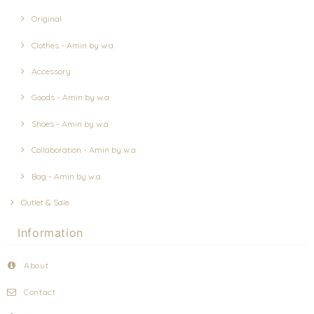
Original
Clothes - Amin by w.a
Accessory
Goods - Amin by w.a
Shoes - Amin by w.a
Collaboration - Amin by w.a
Bag - Amin by w.a
Outlet & Sale
Information
About
Contact