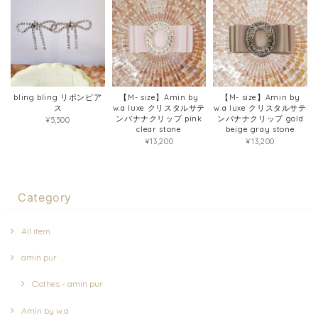
bling bling リボンピア
【M- size】Amin by
【M- size】Amin by
ス
w.a luxe クリスタルサテ
w.a luxe クリスタルサテ
ンバナナクリップ pink
ンバナナクリップ gold
¥5,500
clear stone
beige gray stone
¥13,200
¥13,200
Category
All item
amin pur
Clothes - amin pur
Amin by w.a