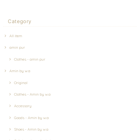
Category
All item
amin pur
Clothes - amin pur
Amin by w.a
Original
Clothes - Amin by w.a
Accessory
Goods - Amin by w.a
Shoes - Amin by w.a