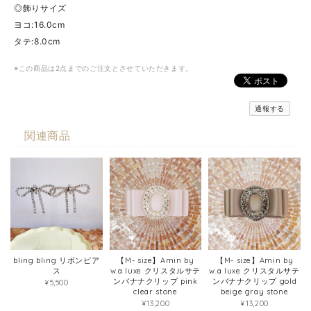
◎飾りサイズ
ヨコ:16.0cm
タテ:8.0cm
※この商品は2点までのご注文とさせていただきます。
通報する
関連商品
bling bling リボンピア
【M- size】Amin by
【M- size】Amin by
ス
w.a luxe クリスタルサテ
w.a luxe クリスタルサテ
ンバナナクリップ pink
ンバナナクリップ gold
¥5,500
clear stone
beige gray stone
¥13,200
¥13,200