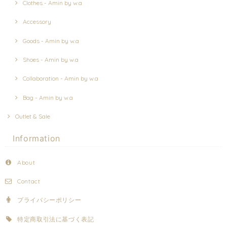
Clothes - Amin by w.a
Accessory
Goods - Amin by w.a
Shoes - Amin by w.a
Collaboration - Amin by w.a
Bag - Amin by w.a
Outlet & Sale
Information
About
Contact
プライバシーポリシー
特定商取引法に基づく表記