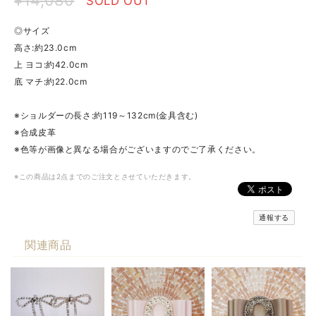
SOLD OUT
◎サイズ
高さ:約23.0cm
上 ヨコ:約42.0cm
底 マチ:約22.0cm
※ショルダーの長さ:約119～132cm(金具含む)
※合成皮革
※色等が画像と異なる場合がございますのでご了承ください。
※この商品は2点までのご注文とさせていただきます。
通報する
関連商品