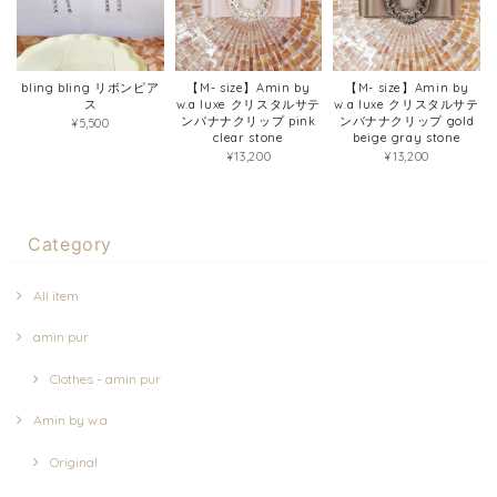
bling bling リボンピア
【M- size】Amin by
【M- size】Amin by
ス
w.a luxe クリスタルサテ
w.a luxe クリスタルサテ
ンバナナクリップ pink
ンバナナクリップ gold
¥5,500
clear stone
beige gray stone
¥13,200
¥13,200
Category
All item
amin pur
Clothes - amin pur
Amin by w.a
Original