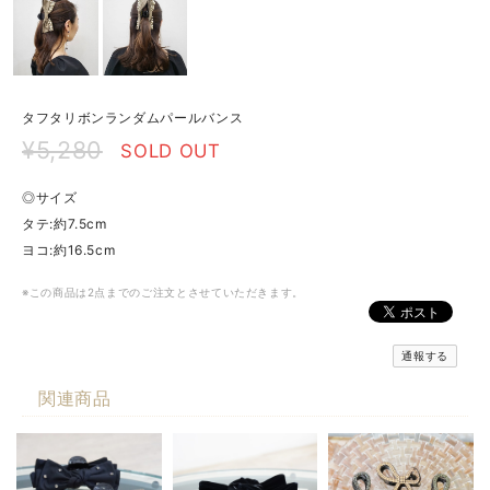
タフタリボンランダムパールバンス
¥5,280
SOLD OUT
◎サイズ
タテ:約7.5cm
ヨコ:約16.5cm
※この商品は2点までのご注文とさせていただきます。
通報する
関連商品