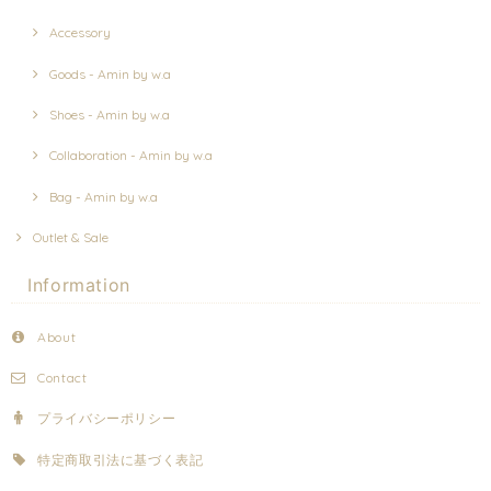
Accessory
Goods - Amin by w.a
Shoes - Amin by w.a
Collaboration - Amin by w.a
Bag - Amin by w.a
Outlet & Sale
Information
About
Contact
プライバシーポリシー
特定商取引法に基づく表記