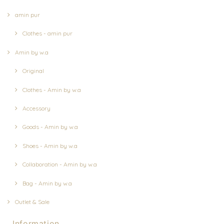
amin pur
Clothes - amin pur
Amin by w.a
Original
Clothes - Amin by w.a
Accessory
Goods - Amin by w.a
Shoes - Amin by w.a
Collaboration - Amin by w.a
Bag - Amin by w.a
Outlet & Sale
Information