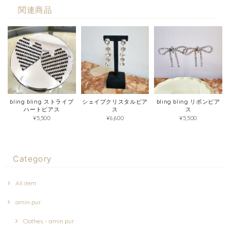
関連商品
bling bling ストライプ
シェイプクリスタルピア
bling bling リボンピア
ハートピアス
ス
ス
¥5,500
¥6,600
¥5,500
Category
All item
amin pur
Clothes - amin pur