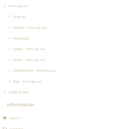
Amin by w.a
Original
Clothes - Amin by w.a
Accessory
Goods - Amin by w.a
Shoes - Amin by w.a
Collaboration - Amin by w.a
Bag - Amin by w.a
Outlet & Sale
Information
About
Contact