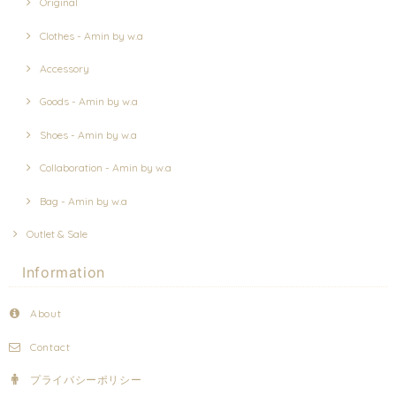
Original
Clothes - Amin by w.a
Accessory
Goods - Amin by w.a
Shoes - Amin by w.a
Collaboration - Amin by w.a
Bag - Amin by w.a
Outlet & Sale
Information
About
Contact
プライバシーポリシー