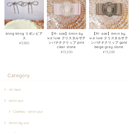
bling bling リボンピア
【M- size】Amin by
【M- size】Amin by
ス
w.a luxe クリスタルサテ
w.a luxe クリスタルサテ
ンバナナクリップ pink
ンバナナクリップ gold
¥5,500
clear stone
beige gray stone
¥13,200
¥13,200
Category
All item
amin pur
Clothes - amin pur
Amin by w.a