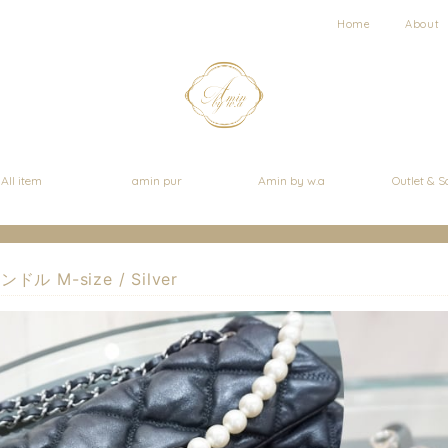
Home
About
All item
amin pur
Amin by w.a
Outlet & S
ル M-size / Silver