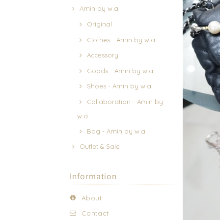
Amin by w.a
Original
Clothes - Amin by w.a
Accessory
Goods - Amin by w.a
Shoes - Amin by w.a
Collaboration - Amin by
w.a
Bag - Amin by w.a
Outlet & Sale
Information
About
Contact