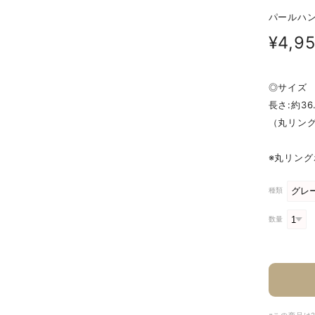
パールハンドル
¥4,9
◎サイズ
長さ:約36
（丸リン
※丸リン
種類
数量