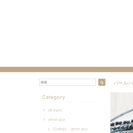
パールハンド
Category
All item
amin pur
Clothes - amin pur