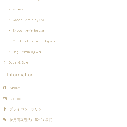
Accessory
Goods - Amin by w.a
Shoes - Amin by w.a
Collaboration - Amin by w.a
Bag - Amin by w.a
Outlet & Sale
Information
About
Contact
プライバシーポリシー
特定商取引法に基づく表記