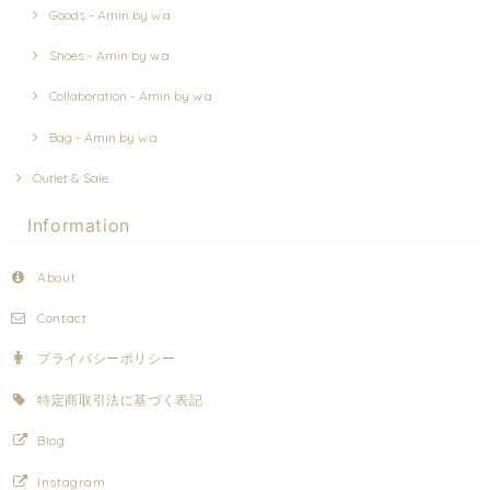
Goods - Amin by w.a
Shoes - Amin by w.a
Collaboration - Amin by w.a
Bag - Amin by w.a
Outlet & Sale
Information
About
Contact
プライバシーポリシー
特定商取引法に基づく表記
Blog
Instagram