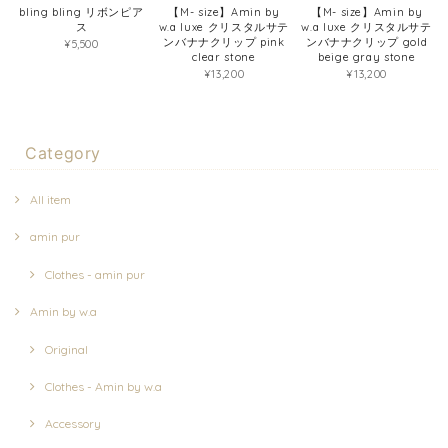
bling bling リボンピア
【M- size】Amin by
【M- size】Amin by
ス
w.a luxe クリスタルサテ
w.a luxe クリスタルサテ
ンバナナクリップ pink
ンバナナクリップ gold
¥5,500
clear stone
beige gray stone
¥13,200
¥13,200
Category
All item
amin pur
Clothes - amin pur
Amin by w.a
Original
Clothes - Amin by w.a
Accessory