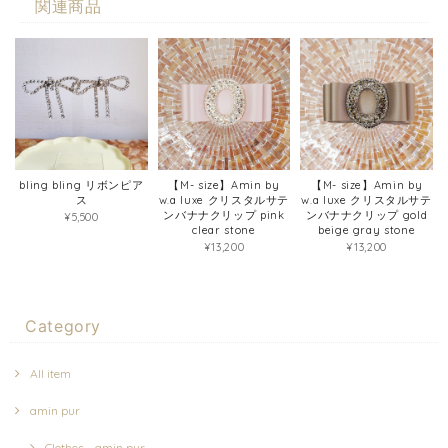
関連商品
bling bling リボンピア
【M- size】Amin by
【M- size】Amin by
ス
w.a luxe クリスタルサテ
w.a luxe クリスタルサテ
ンバナナクリップ pink
ンバナナクリップ gold
¥5,500
clear stone
beige gray stone
¥13,200
¥13,200
Category
All item
amin pur
Clothes - amin pur