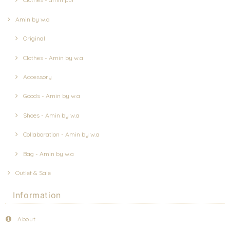
Amin by w.a
Original
Clothes - Amin by w.a
Accessory
Goods - Amin by w.a
Shoes - Amin by w.a
Collaboration - Amin by w.a
Bag - Amin by w.a
Outlet & Sale
Information
About