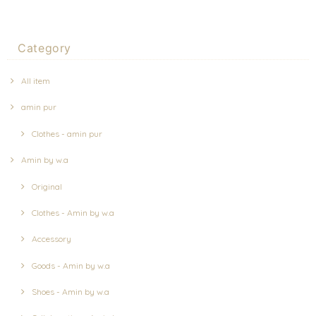
Category
All item
amin pur
Clothes - amin pur
Amin by w.a
Original
Clothes - Amin by w.a
Accessory
Goods - Amin by w.a
Shoes - Amin by w.a