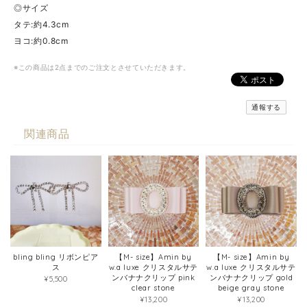
◎サイズ
タテ:約4.3cm
ヨコ:約0.8cm
※この商品は2点までのご注文とさせていただきます。
通報する
関連商品
bling bling リボンピア
【M- size】Amin by
【M- size】Amin by
ス
w.a luxe クリスタルサテ
w.a luxe クリスタルサテ
ンバナナクリップ pink
ンバナナクリップ gold
¥5,500
clear stone
beige gray stone
¥13,200
¥13,200