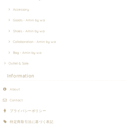
Accessory
Goods - Amin by w.a
Shoes - Amin by w.a
Collaboration - Amin by w.a
Bag - Amin by w.a
Outlet & Sale
Information
About
Contact
プライバシーポリシー
特定商取引法に基づく表記