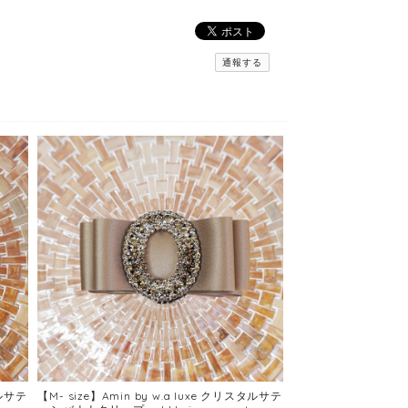
通報する
タルサテ
【M- size】Amin by w.a luxe クリスタルサテ