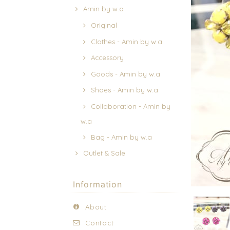
Amin by w.a
Original
Clothes - Amin by w.a
Accessory
Goods - Amin by w.a
Shoes - Amin by w.a
Collaboration - Amin by
w.a
Bag - Amin by w.a
Outlet & Sale
Information
About
Contact