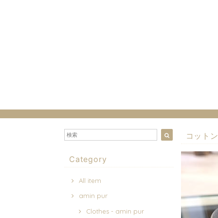
コット
Category
All item
amin pur
Clothes - amin pur