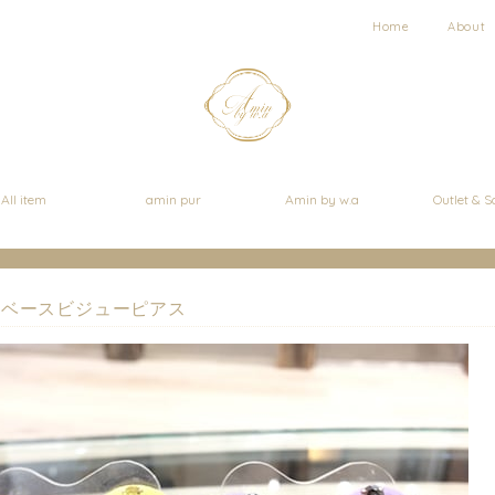
Home
About
All item
amin pur
Amin by w.a
Outlet & S
ンベースビジューピアス