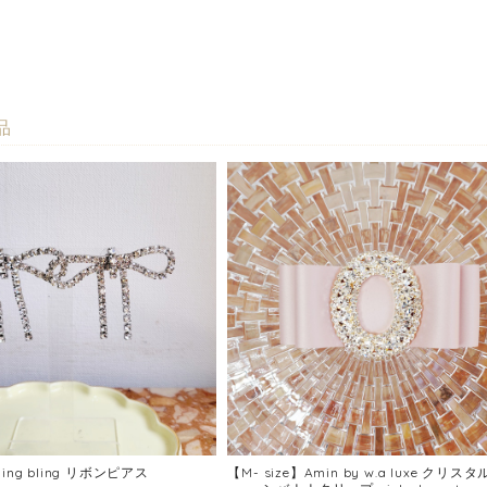
品
ling bling リボンピアス
【M- size】Amin by w.a luxe クリス