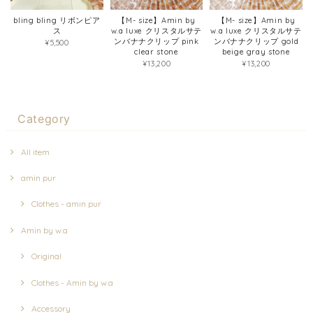
bling bling リボンピア
【M- size】Amin by
【M- size】Amin by
ス
w.a luxe クリスタルサテ
w.a luxe クリスタルサテ
ンバナナクリップ pink
ンバナナクリップ gold
¥5,500
clear stone
beige gray stone
¥13,200
¥13,200
Category
All item
amin pur
Clothes - amin pur
Amin by w.a
Original
Clothes - Amin by w.a
Accessory