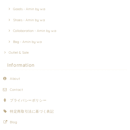
Goods - Amin by w.a
Shoes - Amin by w.a
Collaboration - Amin by w.a
Bag - Amin by w.a
Outlet & Sale
Information
About
Contact
プライバシーポリシー
特定商取引法に基づく表記
Blog