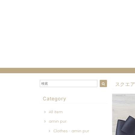
スクエア
Category
All item
amin pur
Clothes - amin pur