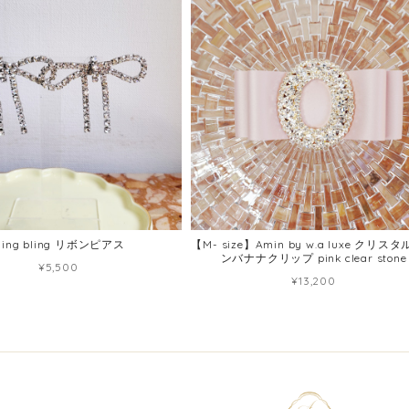
ling bling リボンピアス
【M- size】Amin by w.a luxe クリス
ンバナナクリップ pink clear stone
¥5,500
¥13,200