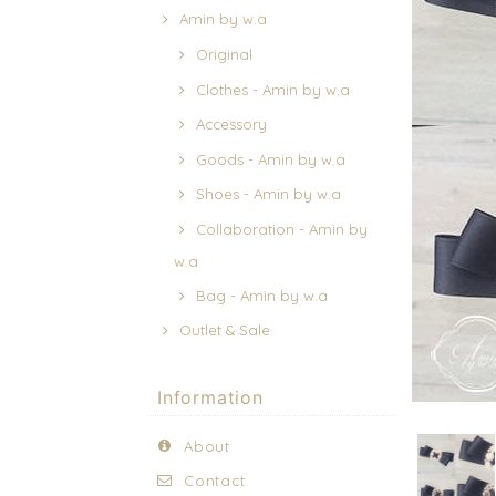
Amin by w.a
Original
Clothes - Amin by w.a
Accessory
Goods - Amin by w.a
Shoes - Amin by w.a
Collaboration - Amin by
w.a
Bag - Amin by w.a
Outlet & Sale
Information
About
Contact