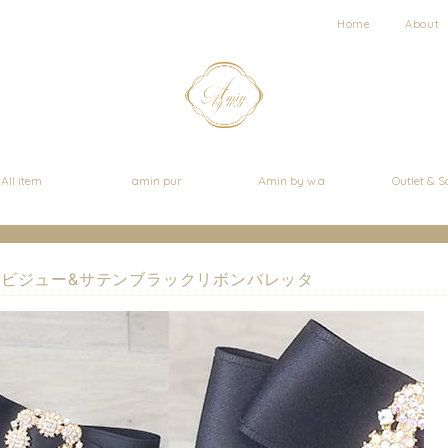
Home
About
All item
amin pur
Amin by w.a
Outlet & S
ビジュー&サテンブラックリボンバレッタ