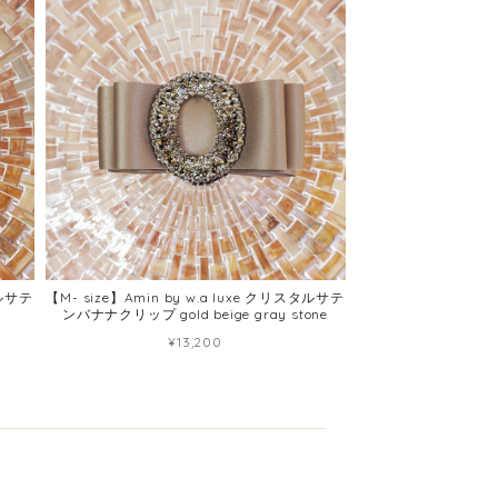
タルサテ
【M- size】Amin by w.a luxe クリスタルサテ
ンバナナクリップ gold beige gray stone
¥13,200