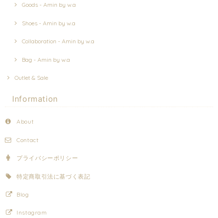
Goods - Amin by w.a
Shoes - Amin by w.a
Collaboration - Amin by w.a
Bag - Amin by w.a
Outlet & Sale
Information
About
Contact
プライバシーポリシー
特定商取引法に基づく表記
Blog
Instagram