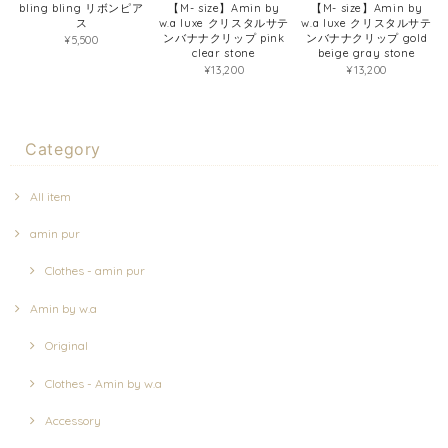
bling bling リボンピア
【M- size】Amin by
【M- size】Amin by
ス
w.a luxe クリスタルサテ
w.a luxe クリスタルサテ
ンバナナクリップ pink
ンバナナクリップ gold
¥5,500
clear stone
beige gray stone
¥13,200
¥13,200
Category
All item
amin pur
Clothes - amin pur
Amin by w.a
Original
Clothes - Amin by w.a
Accessory