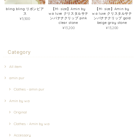
bling bling リボンピア
【M- size】Amin by
【M- size】Amin by
ス
w.a luxe クリスタルサテ
w.a luxe クリスタルサテ
ンバナナクリップ pink
ンバナナクリップ gold
¥5,500
clear stone
beige gray stone
¥13,200
¥13,200
Category
All item
amin pur
Clothes - amin pur
Amin by w.a
Original
Clothes - Amin by w.a
Accessory