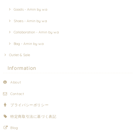
Goods - Amin by w.a
Shoes - Amin by w.a
Collaboration - Amin by w.a
Bag - Amin by w.a
Outlet & Sale
Information
About
Contact
プライバシーポリシー
特定商取引法に基づく表記
Blog