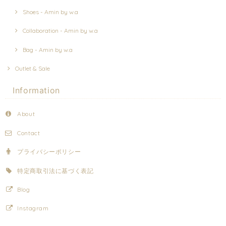
Shoes - Amin by w.a
Collaboration - Amin by w.a
Bag - Amin by w.a
Outlet & Sale
Information
About
Contact
プライバシーポリシー
特定商取引法に基づく表記
Blog
Instagram