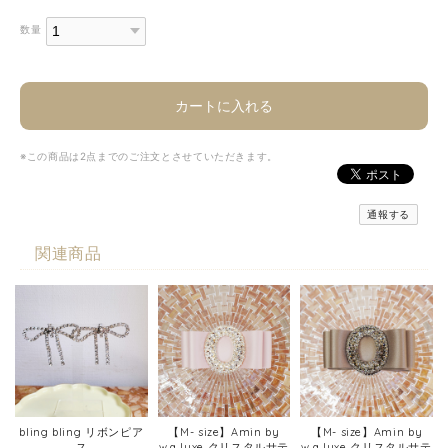
数量
カートに入れる
※この商品は2点までのご注文とさせていただきます。
通報する
関連商品
bling bling リボンピア
【M- size】Amin by
【M- size】Amin by
ス
w.a luxe クリスタルサテ
w.a luxe クリスタルサテ