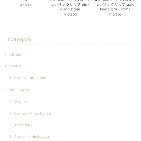
ンバナナクリップ pink
ンバナナクリップ gold
¥5,500
clear stone
beige gray stone
¥13,200
¥13,200
Category
All item
amin pur
Clothes - amin pur
Amin by w.a
Original
Clothes - Amin by w.a
Accessory
Goods - Amin by w.a