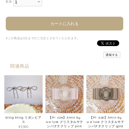
数量
カートに入れる
※この商品は2点までのご注文とさせていただきます。
通報する
関連商品
bling bling リボンピア
【M- size】Amin by
【M- size】Amin by
ス
w.a luxe クリスタルサテ
w.a luxe クリスタルサテ
ンバナナクリップ pink
ンバナナクリップ gold
¥5,500