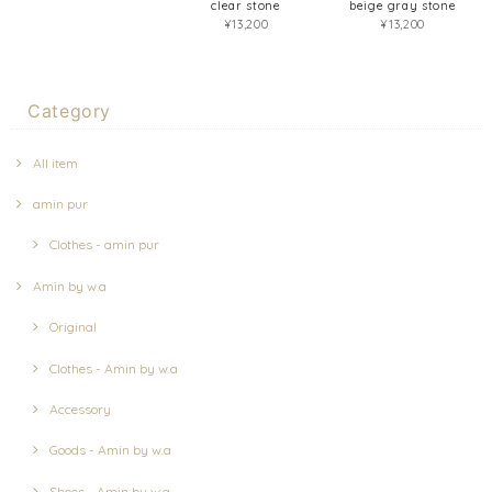
clear stone
beige gray stone
¥13,200
¥13,200
Category
All item
amin pur
Clothes - amin pur
Amin by w.a
Original
Clothes - Amin by w.a
Accessory
Goods - Amin by w.a
Shoes - Amin by w.a