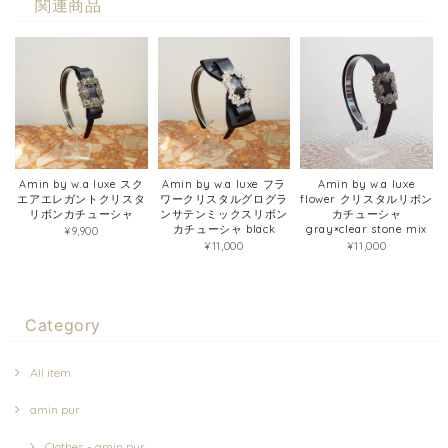
関連商品
Amin by w.a luxe スク
Amin by w.a luxe フラ
Amin by w.a luxe
エアエレガントクリスタ
ワークリスタルグログラ
flower クリスタルリボン
リボンカチューシャ
ンサテンミックスリボン
カチューシャ
カチューシャ black
gray×clear stone mix
¥9,900
¥11,000
¥11,000
Category
All item
amin pur
Clothes - amin pur