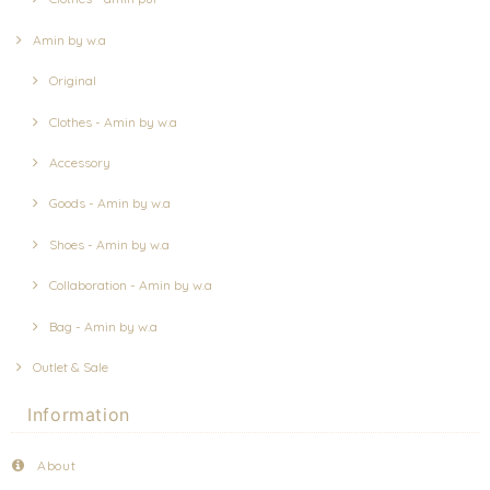
Amin by w.a
Original
Clothes - Amin by w.a
Accessory
Goods - Amin by w.a
Shoes - Amin by w.a
Collaboration - Amin by w.a
Bag - Amin by w.a
Outlet & Sale
Information
About