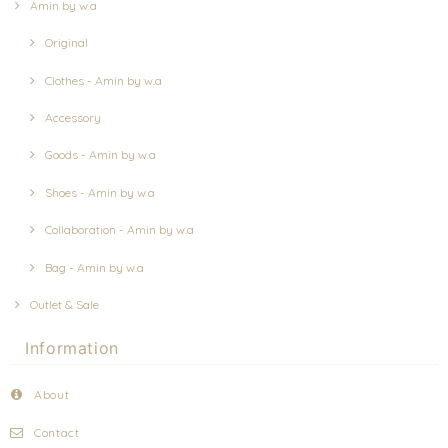
Amin by w.a
Original
Clothes - Amin by w.a
Accessory
Goods - Amin by w.a
Shoes - Amin by w.a
Collaboration - Amin by w.a
Bag - Amin by w.a
Outlet & Sale
Information
About
Contact