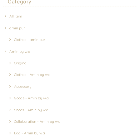
Category
All item
amin pur
Clothes - amin pur
Amin by w.a
Original
Clothes - Amin by w.a
Accessory
Goods - Amin by w.a
Shoes - Amin by w.a
Collaboration - Amin by w.a
Bag - Amin by w.a