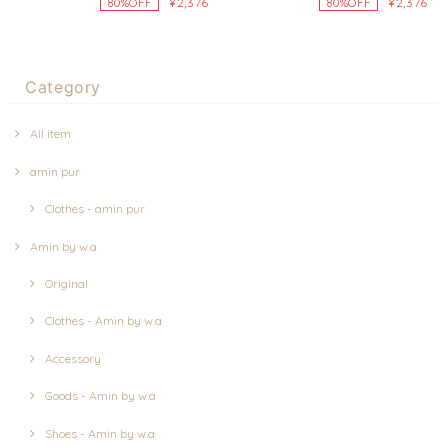
¥2,376
¥2,376
80%OFF
80%OFF
Category
All item
amin pur
Clothes - amin pur
Amin by w.a
Original
Clothes - Amin by w.a
Accessory
Goods - Amin by w.a
Shoes - Amin by w.a